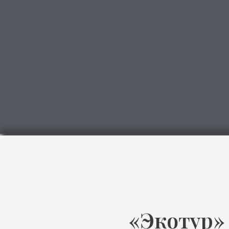
«Экотур» — 
Это сочетание
которое делае
по-настоящему 