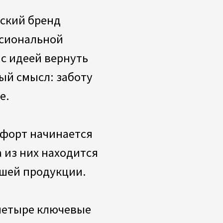
продукции.
ре ключевые
о, основанное
огиях;
сть
 материалам;
ятная каждому
чный дизайн,
й интерьер.