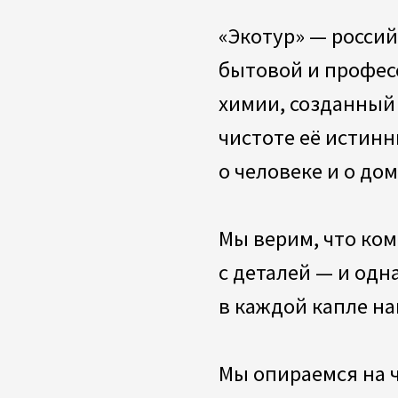
в каждой капле нашей 
Мы опираемся на четы
ценности:
• премиальное качеств
на современных технол
• высокая эффективно
и бережность к коже и
• доступная цена, пон
клиенту;
• эстетичный и лакони
вписывающийся в любо