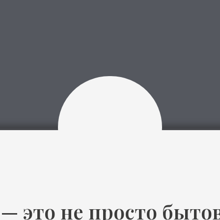
это не просто бытовая х
 чистоты, комфорта и эс
т пространство дома и б
заботливым, светлым и 