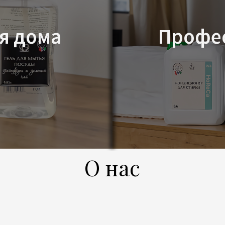
О нас
 бренд
альной
еей вернуть
мысл: заботу
 начинается
них находится