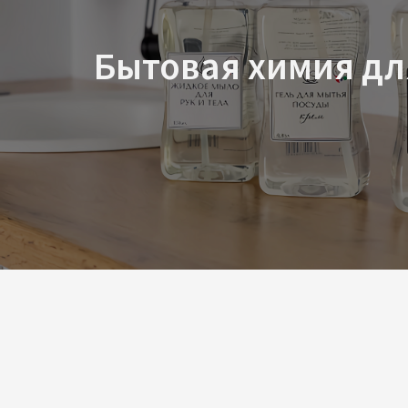
«Экотур» — российский
бытовой и профессион
химии, созданный с ид
чистоте её истинный с
о человеке и о доме.
Мы верим, что комфорт
с деталей — и одна из 