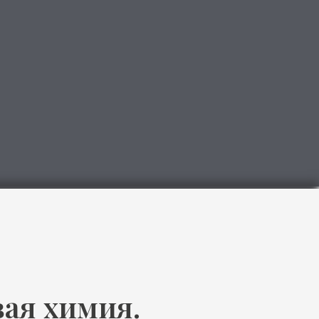
имия.
тетики,
изнеса
уютным.