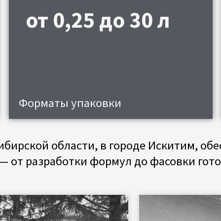
ко
Контрол
этапах
орматы упаковки
ой области, в городе Искитим, обеспечивая 
 разработки формул до фасовки готовой прод