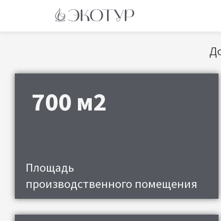
Добро 
700 м2
Площадь
О
производственного помещения
д
80+ позиций