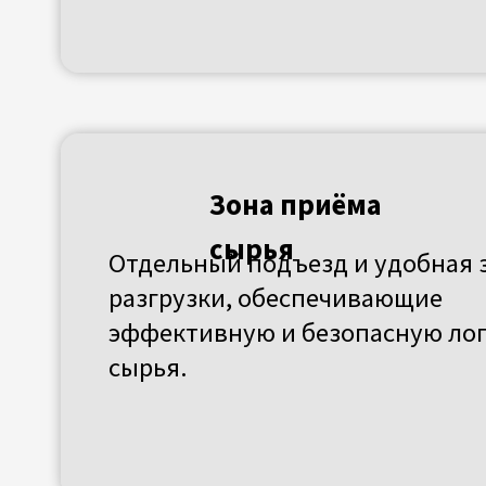
сырья.
Склад упаковки и этикеток
Этикетку для нас изготавливают
партнеры из Бердска и Новосибирска
специализирующиеся на оптовой
печати этикеток для производств.