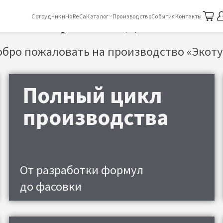
Производство
Сотрудники
HoReCa
Каталог
Производство
События
Контакты
пожаловать на производство «Экотур»
До 
Полный цикл
в м
производства
Произв
т разработки формул
о фасовки
Ла
от 0,25 до 30 л