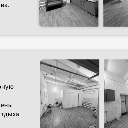
ха
ку