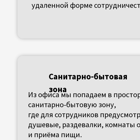
зона
Из офиса мы попадаем в просторную
санитарно-бытовую зону,
где для сотрудников предусмотрены
душевые, раздевалки, комнаты отды
и приёма пищи.
Зона приёма
сырья
Отдельный подъезд и удобная зона
разгрузки, обеспечивающие
эффективную и безопасную логисти