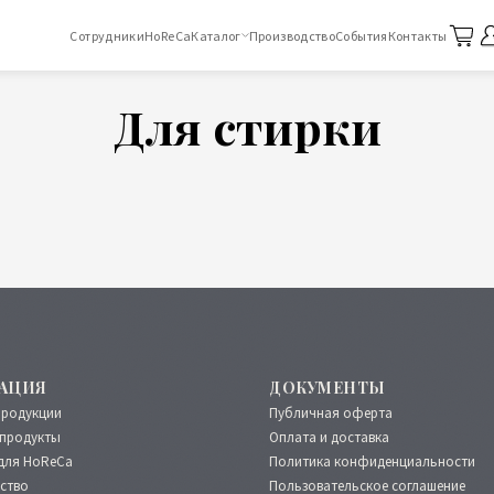
Сотрудники
HoReCa
Каталог
Производство
События
Контакты
Для стирки
АЦИЯ
ДОКУМЕНТЫ
продукции
Публичная оферта
продукты
Оплата и доставка
для HoReCa
Политика конфиденциальности
ство
Пользовательское соглашение