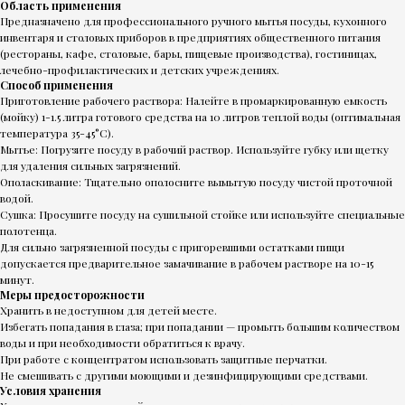
Область применения
Предназначено для профессионального ручного мытья посуды, кухонного
инвентаря и столовых приборов в предприятиях общественного питания
(рестораны, кафе, столовые, бары, пищевые производства), гостиницах,
лечебно-профилактических и детских учреждениях.
Способ применения
Приготовление рабочего раствора: Налейте в промаркированную емкость
(мойку) 1-1.5 литра готового средства на 10 литров теплой воды (оптимальная
температура 35-45°C).
Мытье: Погрузите посуду в рабочий раствор. Используйте губку или щетку
для удаления сильных загрязнений.
Ополаскивание: Тщательно ополосните вымытую посуду чистой проточной
водой.
Сушка: Просушите посуду на сушильной стойке или используйте специальные
полотенца.
Для сильно загрязненной посуды с пригоревшими остатками пищи
допускается предварительное замачивание в рабочем растворе на 10-15
минут.
Меры предосторожности
Хранить в недоступном для детей месте.
Избегать попадания в глаза; при попадании — промыть большим количеством
воды и при необходимости обратиться к врачу.
При работе с концентратом использовать защитные перчатки.
Не смешивать с другими моющими и дезинфицирующими средствами.
Условия хранения