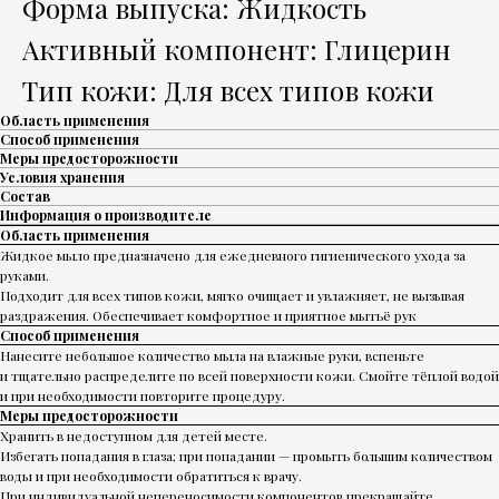
Форма выпуска: Жидкость
Активный компонент: Глицерин
Тип кожи: Для всех типов кожи
Область применения
Способ применения
Меры предосторожности
Условия хранения
Состав
Информация о производителе
Область применения
Жидкое мыло предназначено для ежедневного гигиенического ухода за
руками.
Подходит для всех типов кожи, мягко очищает и увлажняет, не вызывая
раздражения. Обеспечивает комфортное и приятное мытьё рук
Способ применения
Нанесите небольшое количество мыла на влажные руки, вспеньте
и тщательно распределите по всей поверхности кожи. Смойте тёплой водой
и при необходимости повторите процедуру.
Меры предосторожности
Хранить в недоступном для детей месте.
Избегать попадания в глаза; при попадании — промыть большим количеством
воды и при необходимости обратиться к врачу.
При индивидуальной непереносимости компонентов прекращайте