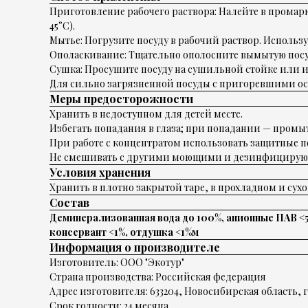
Приготовление рабочего раствора: Налейте в промарки
45°C).
Мытье: Погрузите посуду в рабочий раствор. Использ
Ополаскивание: Тщательно ополосните вымытую посу
Сушка: Просушите посуду на сушильной стойке или и
Для сильно загрязненной посуды с пригоревшими ост
Меры предосторожности
Хранить в недоступном для детей месте.
Избегать попадания в глаза; при попадании — промы
При работе с концентратом использовать защитные п
Не смешивать с другими моющими и дезинфицирую
Условия хранения
Хранить в плотно закрытой таре, в прохладном и сухо
Состав
Деминерализованная вода до 100%, анионные ПАВ <5
консервант <1%, отдушка <1%м
Информация о производителе
Изготовитель: ООО "Экотур"
Страна производства: Российская федерация
Адрес изготовителя: 633204, Новосибирская область, г
Срок годности: 24 месяца