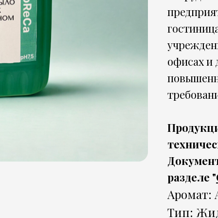
предприя
гостиница
учрежден
офисах и 
повышенн
требован
Продукци
техничес
Документ
разделе "
Аромат: 
Тип: Жи