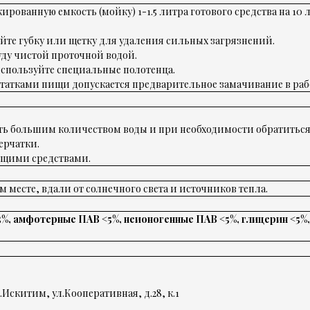
рованную емкость (мойку) 1-1.5 литра готового средства на 10
уйте губку или щетку для удаления сильных загрязнений.
ду чистой проточной водой.
спользуйте специальные полотенца.
атками пищи допускается предварительное замачивание в рабоч
ть большим количеством воды и при необходимости обратиться 
ерчатки.
щими средствами.
м месте, вдали от солнечного света и источников тепла.
%, амфотерные ПАВ <5%, неионогенные ПАВ <5%, глицерин <5%,
.Искитим, ул.Кооперативная, д.28, к.1