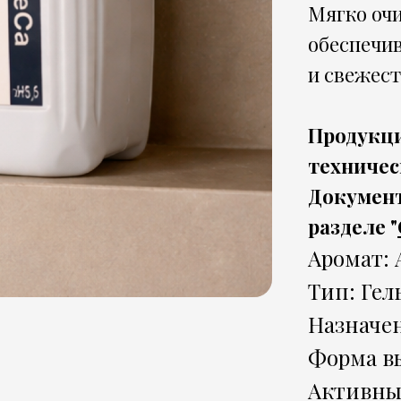
Мягко очи
обеспечи
и свежест
Продукци
техничес
Документ
разделе "
Аромат: 
Тип: Гел
Назначе
Форма в
Активны