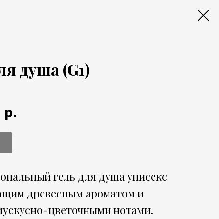
ля душа (G1)
р.
0
ональный гель для душа унисекс
ющим древесным ароматом и
мускусно-цветочными нотами.